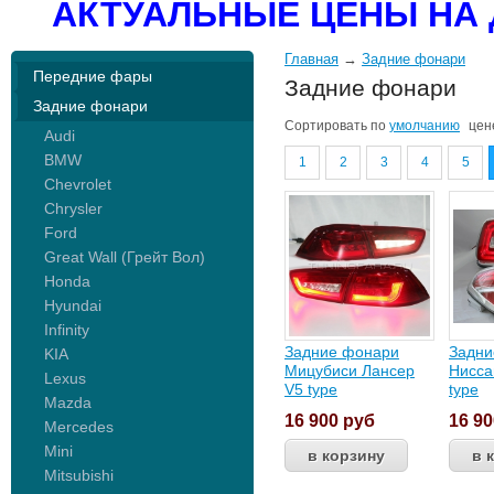
АКТУАЛЬНЫЕ ЦЕНЫ НА 
Главная
→
Задние фонари
Передние фары
Задние фонари
Задние фонари
Сортировать по
умолчанию
цен
Audi
BMW
1
2
3
4
5
Chevrolet
Chrysler
Ford
Great Wall (Грейт Вол)
Honda
Hyundai
Infinity
Задние фонари
Задни
KIA
Мицубиси Лансер
Нисса
Lexus
V5 type
type
Mazda
16 900
руб
16 9
Mercedes
Mini
Mitsubishi