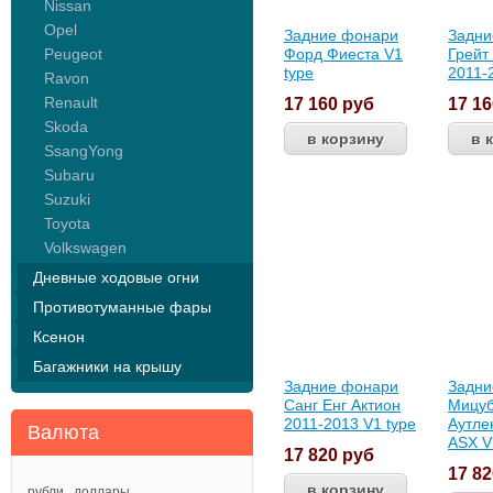
Nissan
Opel
Задние фонари
Задни
Peugeot
Форд Фиеста V1
Грейт
type
2011-
Ravon
Renault
17 160
руб
17 1
Skoda
SsangYong
Subaru
Suzuki
Toyota
Volkswagen
Дневные ходовые огни
Противотуманные фары
Ксенон
Багажники на крышу
Задние фонари
Задни
Санг Енг Актион
Мицу
2011-2013 V1 type
Аутле
Валюта
ASX V
17 820
руб
17 8
рубли
доллары