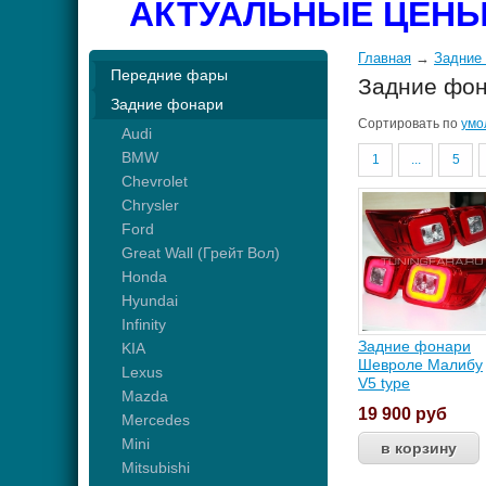
АКТУАЛЬНЫЕ ЦЕНЫ
Главная
→
Задние
Передние фары
Задние фо
Задние фонари
Сортировать по
умо
Audi
BMW
1
...
5
Chevrolet
Chrysler
Ford
Great Wall (Грейт Вол)
Honda
Hyundai
Infinity
Задние фонари
KIA
Шевроле Малибу
Lexus
V5 type
Mazda
19 900
руб
Mercedes
Mini
Mitsubishi