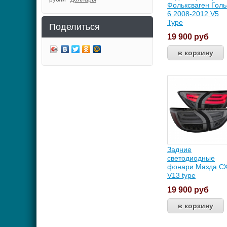
Фольксваген Гол
6 2008-2012 V5
Type
Поделиться
19 900
руб
Задние
светодиодные
фонари Мазда СХ
V13 type
19 900
руб