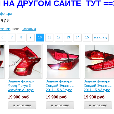
 НА ДРУГОМ САЙТЕ ТУТ =
 фонари
нари
лчанию
цене
названию
←
6
7
8
9
10
11
12
13
14
15
все сразу
Задние фонари
Задние фонари
Задние фонари
Форд Фокус 3
Хендай Элантра
Хендай Элантра
Хэтчбэк V1 type
2011-15 V2 type
2011-15 V3 type
19 900
руб
19 900
руб
19 900
руб