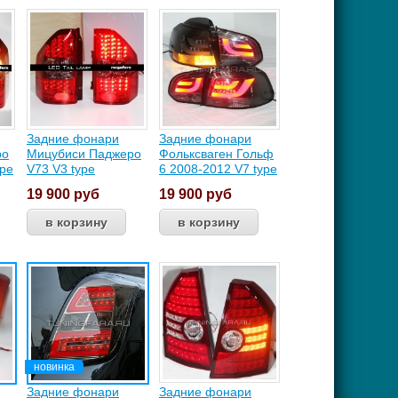
Задние фонари
Задние фонари
ро
Мицубиси Паджеро
Фольксваген Гольф
ype
V73 V3 type
6 2008-2012 V7 type
19 900
руб
19 900
руб
Задние фонари
Задние фонари