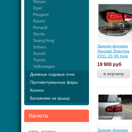
Nissan
Opel
Peugeot
Ravon
Renault
Skoda
SsangYong
Задние фонари
Subaru
Хендай Элантра
Suzuki
2011-15 V6 type
Toyota
19 900
руб
Volkswagen
Дневные ходовые огни
Противотуманные фары
Ксенон
Багажники на крышу
Валюта
Задние фонари
рубли
доллары