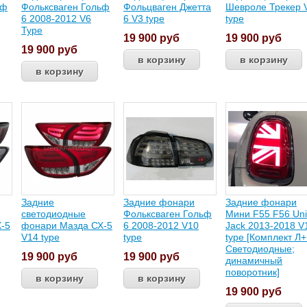
ьф
Фольксваген Гольф
Фольцваген Джетта
Шевроле Трекер 
6 2008-2012 V6
6 V3 type
type
Type
19 900
руб
19 900
руб
19 900
руб
Задние
Задние фонари
Задние фонари
светодиодные
Фольксваген Гольф
Мини F55 F56 Un
-5
фонари Мазда СХ-5
6 2008-2012 V10
Jack 2013-2018 V
V14 type
type
type [Комплект Л+
Светодиодные;
19 900
руб
19 900
руб
динамичный
поворотник]
19 900
руб