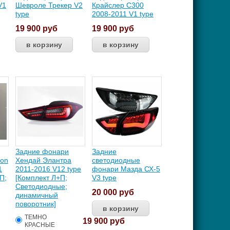
V1
Шевроле Трекер V2
Крайслер С300
type
2008-2011 V1 type
19 900
руб
19 900
руб
Задние фонари
Задние
ion
Хендай Элантра
светодиодные
1
2011-2016 V12 type
фонари Мазда СХ-5
П;
[Комплект Л+П;
V3 type
Светодиодные;
20 000
руб
динамичный
поворотник]
ТЕМНО
19 900
руб
КРАСНЫЕ