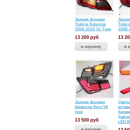
Задние фонари
Задни
Тойота Королла
Тойот
2008-2010 V1 Type
2008-
13 200
руб
13 2
Задние фонари
Свето
Шевроле Круз V8
встав
type
багаж
Хайле
13 500
руб
LED B
13 5