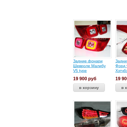
Задние фонари
Задни
Шевроле Малибу
Форд 
V5 type
Хэтчбэ
19 900
руб
19 9