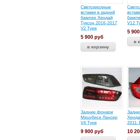
Светодиодные
Свето
вставки в задний
встав
бампер Хендай
бампе
Туксон 2016-2017
V12 T
V2 Type
5 90
5 900
руб
Задние фонари
Задни
Мицубиси Лансер
Хенда
V4 Type
2011-
9 900
руб
10 2