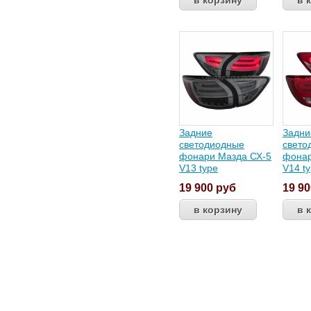
Задние
Задни
светодиодные
свето
фонари Мазда СХ-5
фонар
V13 type
V14 t
19 900
руб
19 9