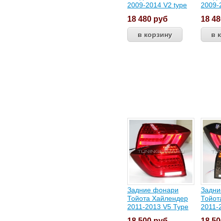
2009-2014 V2 type
2009-
18 480
руб
18 4
Задние фонари
Задни
Тойота Хайлендер
Тойот
2011-2013 V5 Type
2011-
18 500
руб
18 5