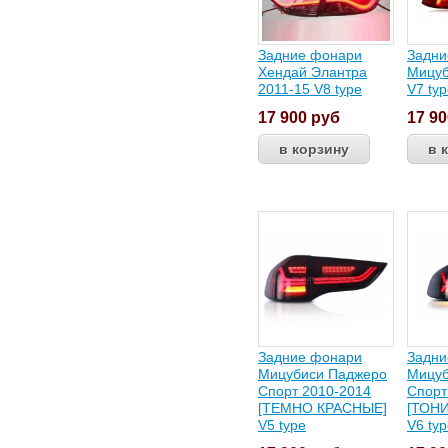
Задние фонари
Задни
Хендай Элантра
Мицуб
2011-15 V8 type
V7 ty
17 900
руб
17 9
Задние фонари
Задни
Мицубиси Паджеро
Мицуб
Спорт 2010-2014
Спорт
[ТЕМНО КРАСНЫЕ]
[ТОН
V5 type
V6 ty