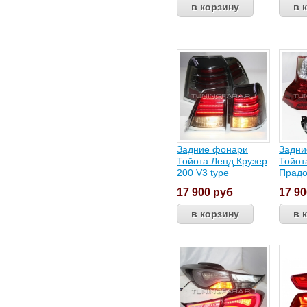
Задние фонари
Задни
Тойота Ленд Крузер
Тойот
200 V3 type
Прадо
17 900
руб
17 9