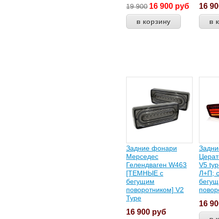
16 900
руб
16 9
19 900
Задние фонари
Задни
Мерседес
Церат
Гелендваген W463
V5 ty
[ТЕМНЫЕ с
Л+П; 
бегущим
бегущ
поворотником] V2
повор
Type
16 9
16 900
руб