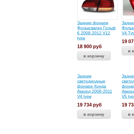
Задние фонари
Задни
Фольксваген Гольф
Фольк
6 2008-2012 V12
V4 Ty
type
19 0
18 900
руб
Задние
Задни
светодиодные
свето
фонари Хонда
фонар
Аккорд 2008-2011
Аккор
V4 type
V5 ty
19 734
руб
19 7