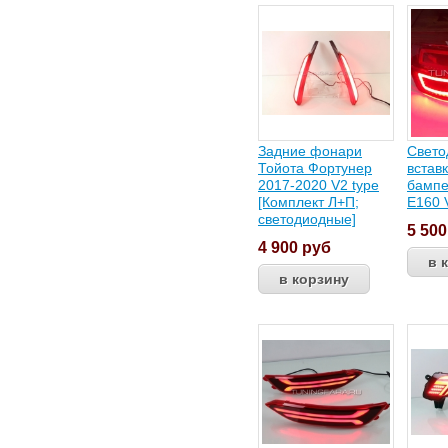
Задние фонари
Свето
Тойота Фортунер
встав
2017-2020 V2 type
бампе
[Комплект Л+П;
Е160 
светодиодные]
5 50
4 900
руб