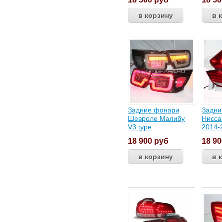
Задние фонари
Задни
Шевроле Малибу
Нисса
V3 type
2014-
18 900
руб
18 9