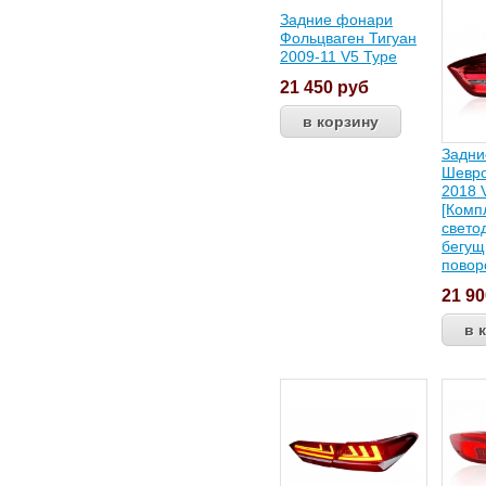
Задние фонари
Фольцваген Тигуан
2009-11 V5 Type
21 450
руб
Задни
Шевро
2018 
[Комп
свето
бегущ
повор
21 9