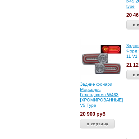
ix45 
type
20 4
Задни
Форд 
11 V1 
21 1
Задние фонари
Мерседес
Гелендваген W463
[ХРОМИРОВАННЫЕ]
V5 Type
20 900
руб