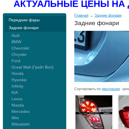
АКТУАЛЬНЫЕ ЦЕНЫ НА 
Главная
→
Задние фонари
Передние фары
Задние фонари
Задние фонари
Audi
BMW
Chevrolet
Chrysler
Ford
Great Wall (Грейт Вол)
Honda
Hyundai
Infinity
Сортировать по
умолчанию
цен
KIA
Lexus
Mazda
Mercedes
Mini
Mitsubishi