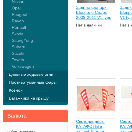
Nissan
Задние фонари
Задни
Opel
Шевроле Спарк
Шевро
Peugeot
2009-2011 V1 type
V1 ty
Ravon
Нет в наличии
Нет в 
Renault
Skoda
SsangYong
Subaru
Suzuki
Toyota
Volkswagen
Дневные ходовые огни
Противотуманные фары
Ксенон
Багажники на крышу
Валюта
Светодиодные
Свето
КАТАФОТЫ в
КАТА
задний бампер
задни
рубли
доллары