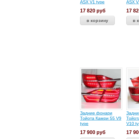
ASX V1 type
ASX V
17 820
руб
17 8
Задние фонари
Задни
Тойота Камри 55 V9
Тойот
type
V10 t
17 900
руб
17 9