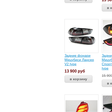
Задние фонари
Задни
Мицубиси Лансер
Мицуб
V2 type
Спорт
type
13 900
руб
15 90