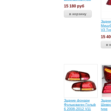
15 180
руб
Задни
Мицуб
V3 Ty
15 4
Задние фонари
Задни
Фольксваген Гольф
Шевро
6 2008-2012 V11
type