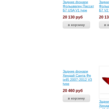
Задние фонари
Задни
Фольцваген Пассат
Фольц
Б7 USA V1 type
Б7 V2
20 130
руб
20 1
Задние фонари
Хендай Санта Фе
ix45 2007-2012 V3
type
20 460
руб
Задни
Хенда