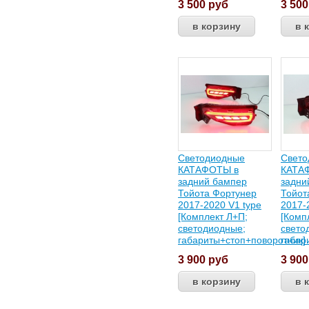
3 500
руб
3 50
Светодиодные
Свето
КАТАФОТЫ в
КАТА
задний бампер
задни
Тойота Фортунер
Тойот
2017-2020 V1 type
2017-
[Комплект Л+П;
[Комп
светодиодные;
свето
габариты+стоп+поворотник]
габар
3 900
руб
3 90