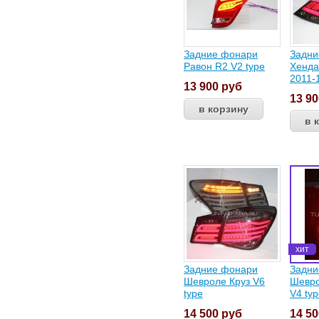
Задние фонари
Задни
Равон R2 V2 type
Хенда
2011-
13 900
руб
13 9
Задние фонари
Задни
Шевроле Круз V6
Шевро
type
V4 ty
14 500
руб
14 5