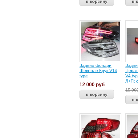
Задние фонари
Задни
Шевроле Круз V14
Церат
type
V4 ty
Л+П; 
12 000
руб
15 90