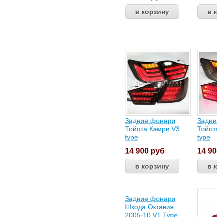
Задние фонари
Задни
Тойота Камри V3
Тойот
type
type
14 900
руб
14 9
Задние фонари
Шкода Октавия
2005-10 V1 Type