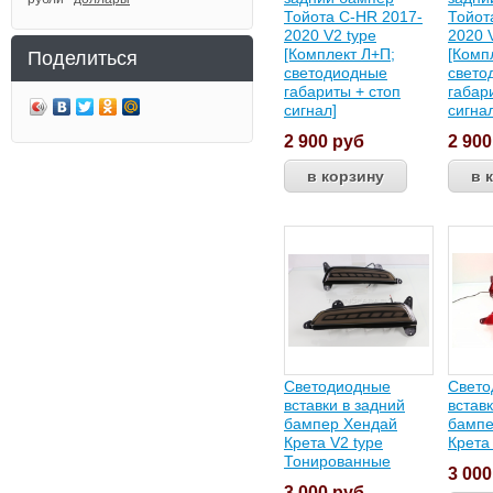
Тойота C-HR 2017-
Тойот
2020 V2 type
2020 
[Комплект Л+П;
[Комп
Поделиться
светодиодные
свето
габариты + стоп
габар
сигнал]
сигна
2 900
руб
2 90
Светодиодные
Свето
вставки в задний
встав
бампер Хендай
бампе
Крета V2 type
Крета
Тонированные
3 00
3 000
руб