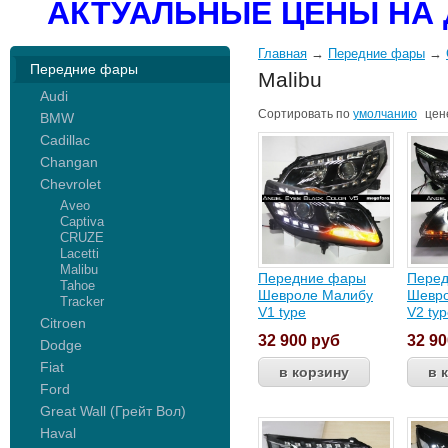
АКТУАЛЬНЫЕ ЦЕНЫ НА 
Главная
→
Передние фары
→
Передние фары
Malibu
Audi
Сортировать по
умолчанию
цен
BMW
Cadillac
Changan
Chevrolet
Aveo
Captiva
CRUZE
Lacetti
Malibu
Передние фары
Пере
Tahoe
Шевроле Малибу
Шевр
Tracker
V1 type
V2 ty
Citroen
32 900
руб
32 9
Dodge
Fiat
Ford
Great Wall (Грейт Вол)
Haval