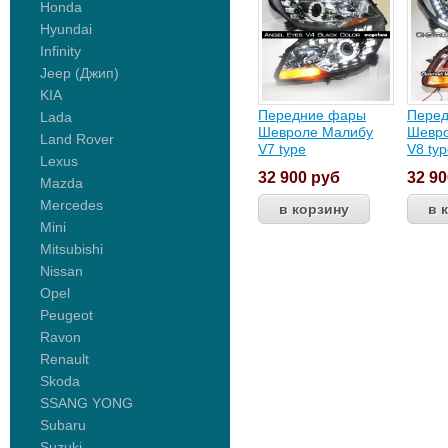
Honda
Hyundai
Infinity
Jeep (Джип)
KIA
Передние фары
Пере
Lada
Шевроле Малибу
Шевр
Land Rover
V7 type
V8 ty
Lexus
32 900
руб
32 9
Mazda
Mercedes
Mini
Mitsubishi
Nissan
Opel
Peugeot
Ravon
Renault
Skoda
SSANG YONG
Subaru
Suzuki