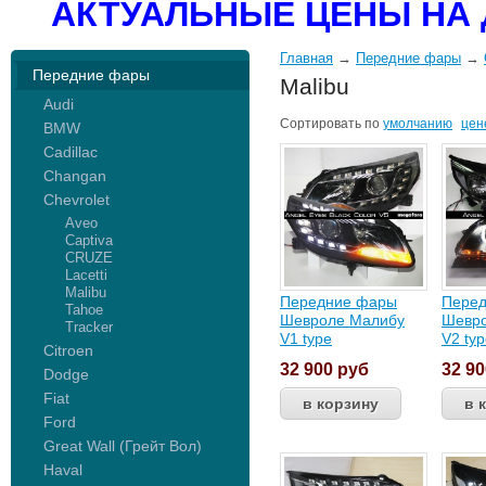
АКТУАЛЬНЫЕ ЦЕНЫ НА 
Главная
→
Передние фары
→
Передние фары
Malibu
Audi
Сортировать по
умолчанию
цен
BMW
Cadillac
Changan
Chevrolet
Aveo
Captiva
CRUZE
Lacetti
Malibu
Передние фары
Пере
Tahoe
Шевроле Малибу
Шевр
Tracker
V1 type
V2 ty
Citroen
32 900
руб
32 9
Dodge
Fiat
Ford
Great Wall (Грейт Вол)
Haval