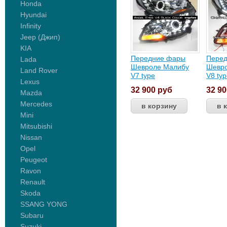
Honda
Hyundai
Infinity
Jeep (Джип)
KIA
Передние фары
Пере
Lada
Шевроле Малибу
Шевр
Land Rover
V7 type
V8 ty
Lexus
32 900
руб
32 9
Mazda
Mercedes
Mini
Mitsubishi
Nissan
Opel
Peugeot
Ravon
Renault
Skoda
SSANG YONG
Subaru
Suzuki