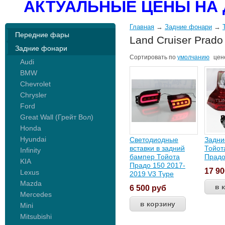
АКТУАЛЬНЫЕ ЦЕНЫ НА 
Главная
→
Задние фонари
→
Передние фары
Land Cruiser Prado
Задние фонари
Сортировать по
умолчанию
цен
Audi
BMW
Chevrolet
Chrysler
Ford
Great Wall (Грейт Вол)
Honda
Hyundai
Светодиодные
Задни
вставки в задний
Тойот
Infinity
бампер Тойота
Прадо
KIA
Прадо 150 2017-
17 9
Lexus
2019 V3 Type
Mazda
6 500
руб
Mercedes
Mini
Mitsubishi