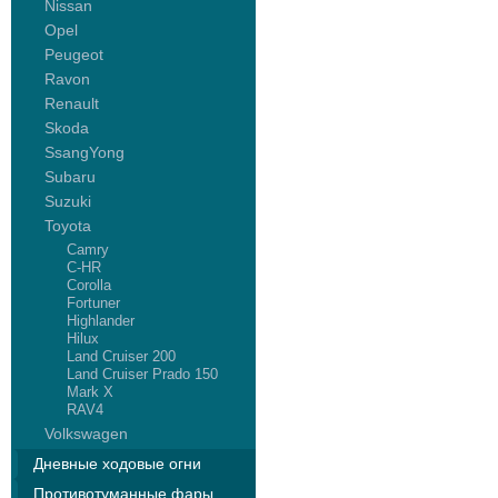
Nissan
Opel
Peugeot
Ravon
Renault
Skoda
SsangYong
Subaru
Suzuki
Toyota
Camry
C-HR
Corolla
Fortuner
Highlander
Hilux
Land Cruiser 200
Land Cruiser Prado 150
Mark X
RAV4
Volkswagen
Дневные ходовые огни
Противотуманные фары