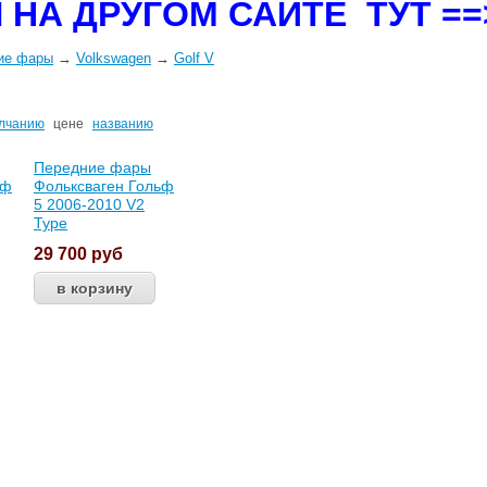
 НА ДРУГОМ САЙТЕ ТУТ =
ие фары
→
Volkswagen
→
Golf V
лчанию
цене
названию
Передние фары
ьф
Фольксваген Гольф
5 2006-2010 V2
Type
29 700
руб