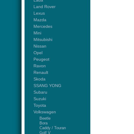
Lada
Land Rover
Lexus
Mazda
Mercedes
Mini
Mitsubishi
Nissan
Opel
Peugeot
Ravon
Renault
Skoda
SSANG YONG
Subaru
Suzuki
Toyota
Volkswagen
Beetle
Bora
Caddy / Touran
Golf V