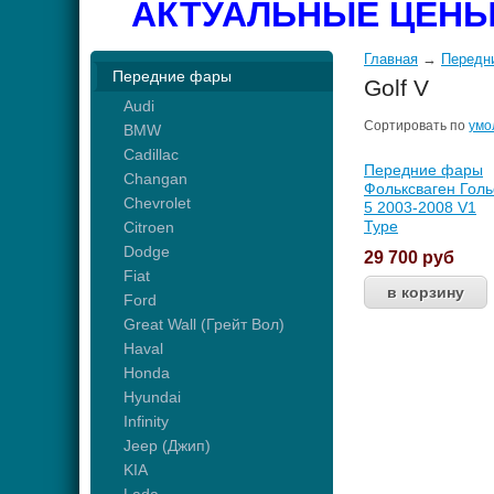
АКТУАЛЬНЫЕ ЦЕНЫ
Главная
→
Передн
Передние фары
Golf V
Audi
Сортировать по
умо
BMW
Cadillac
Передние фары
Changan
Фольксваген Гол
Chevrolet
5 2003-2008 V1
Type
Citroen
Dodge
29 700
руб
Fiat
Ford
Great Wall (Грейт Вол)
Haval
Honda
Hyundai
Infinity
Jeep (Джип)
KIA