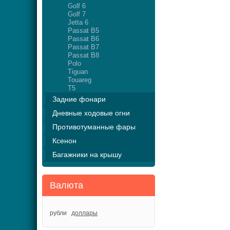
Golf 6
Golf 7
Jetta 6
Passat B5
Passat B6
Passat B7
Passat B8
Polo
Tiguan
Touareg
T5
Задние фонари
Дневные ходовые огни
Противотуманные фары
Ксенон
Багажники на крышу
Валюта
рубли
доллары