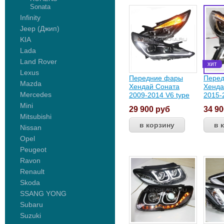
Sonata
Infinity
Jeep (Джип)
KIA
Lada
Land Rover
Lexus
Передние фары
Пере
Mazda
Хендай Соната
Хенда
Mercedes
2009-2014 V6 type
2015-
Mini
29 900
руб
34 9
Mitsubishi
Nissan
Opel
Peugeot
Ravon
Renault
Skoda
SSANG YONG
Subaru
Suzuki