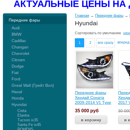
АКТУАЛЬНЫЕ ЦЕНЫ НА 
Главная
→
Передние фары
→
Передние фары
Hyundai
Audi
Сортировать по
умолчанию
цен
BMW
Cadillac
впере
1
2
все сразу
Changan
Chevrolet
Citroen
Dodge
Fiat
Ford
Great Wall (Грейт Вол)
Haval
Передние фары
Пере
Хендай Соната
Хенда
Honda
2009-2014 V1 Type
2017 
Hyundai
35 000
руб
Creta
30 00
Elantra
Tucson ix35
Santa Fe ix45
ROHENS