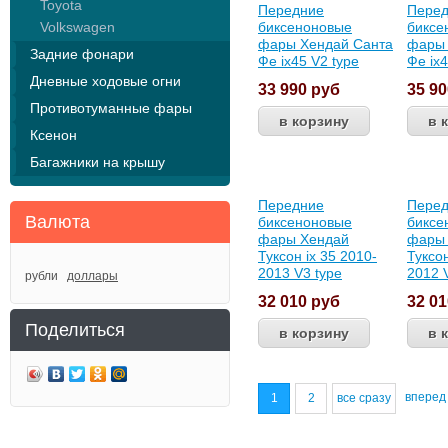
Toyota
Передние
Пере
Volkswagen
биксеноновые
биксе
фары Хендай Санта
фары 
Задние фонари
Фе ix45 V2 type
Фе ix4
Дневные ходовые огни
33 990
руб
35 9
Противотуманные фары
Ксенон
Багажники на крышу
Передние
Пере
Валюта
биксеноновые
биксе
фары Хендай
фары
Туксон ix 35 2010-
Туксон
2013 V3 type
2012 
рубли
доллары
32 010
руб
32 0
Поделиться
впере
1
2
все сразу