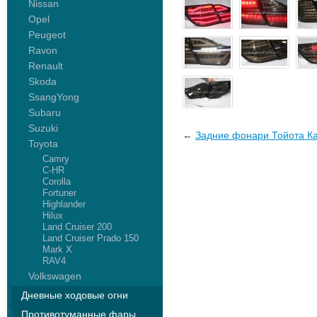
Nissan
Opel
Peugeot
Ravon
Renault
Skoda
SsangYong
Subaru
Suzuki
←
Задние фонари Тойота Ка
Toyota
Camry
C-HR
Corolla
Fortuner
Highlander
Hilux
Land Cruiser 200
Land Cruiser Prado 150
Mark X
RAV4
Volkswagen
Дневные ходовые огни
Противотуманные фары