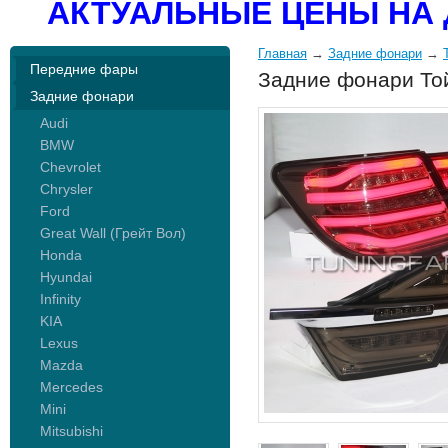
АКТУАЛЬНЫЕ ЦЕНЫ НА 
Главная
→
Задние фонари
→
Передние фары
Задние фонари Той
Задние фонари
Audi
BMW
Chevrolet
Chrysler
Ford
Great Wall (Грейт Вол)
Honda
Hyundai
Infinity
KIA
Lexus
Mazda
Mercedes
Mini
Mitsubishi