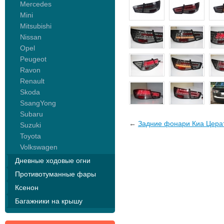
Mercedes
Mini
Mitsubishi
Nissan
Opel
Peugeot
Ravon
Renault
Skoda
SsangYong
Subaru
←
Задние фонари Киа Церат
Suzuki
Toyota
Volkswagen
Дневные ходовые огни
Противотуманные фары
Ксенон
Багажники на крышу