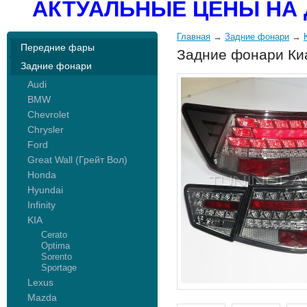
АКТУАЛЬНЫЕ ЦЕНЫ НА 
Главная
→
Задние фонари
→
Передние фары
Задние фонари Киа
Задние фонари
Audi
BMW
Chevrolet
Chrysler
Ford
Great Wall (Грейт Вол)
Honda
Hyundai
Infinity
KIA
Cerato
Optima
Sorento
Sportage
Lexus
Mazda