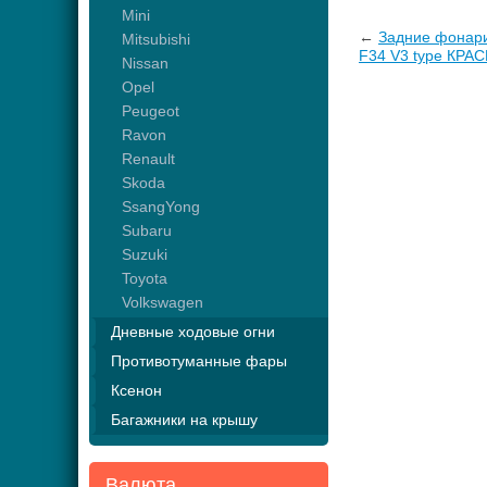
Mini
←
Задние фонари
Mitsubishi
F34 V3 type КРАС
Nissan
Opel
Peugeot
Ravon
Renault
Skoda
SsangYong
Subaru
Suzuki
Toyota
Volkswagen
Дневные ходовые огни
Противотуманные фары
Ксенон
Багажники на крышу
Валюта