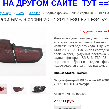
 НА ДРУГОМ САЙТЕ ТУТ =
 фонари
→
BMW
→
3 series
→ Задние фонари БМВ 3 серии 2012-2017 F3
ари БМВ 3 серии 2012-2017 F30 F31 F34 V
Задние фонари Б
Данная модель светодиодных фонаре
альтернативной оптики в Тайвани
исключением заднего хода. Еще хот
БМВ 3 F30 F31 F34 имеют светодиод
свою очередь улучшит световую и
задние фонари БМВ 3 F30 F31 F
партнеров.
Данные задние фон
подключаются в штатные разъемы.
Производство: Тайвань
Задние фонари БМВ 3 серии 2012-2017
2017 F30 F31 F34 V4 type
Артикул:
MF-TL-000408
23 000
руб