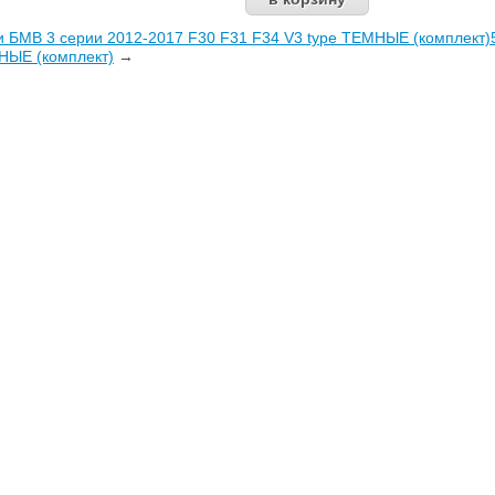
 БМВ 3 серии 2012-2017 F30 F31 F34 V3 type ТЕМНЫЕ (комплект)
НЫЕ (комплект)
→