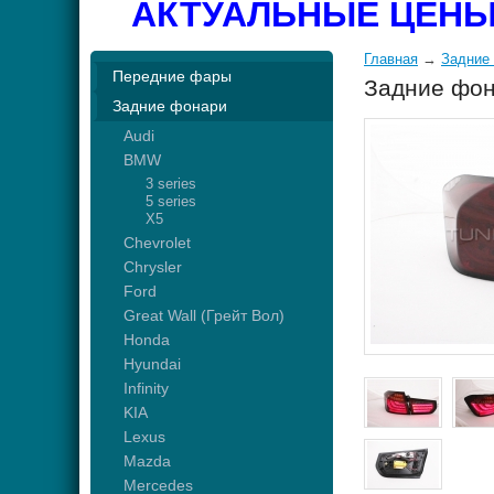
АКТУАЛЬНЫЕ ЦЕНЫ
Главная
→
Задние
Передние фары
Задние фон
Задние фонари
Audi
BMW
3 series
5 series
X5
Chevrolet
Chrysler
Ford
Great Wall (Грейт Вол)
Honda
Hyundai
Infinity
KIA
Lexus
Mazda
Mercedes