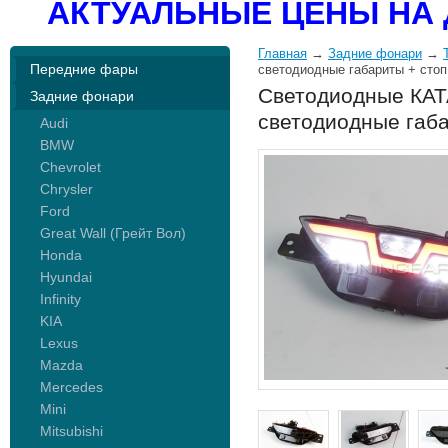
АКТУАЛЬНЫЕ ЦЕНЫ НА 
Главная
→
Задние фонари
→
Передние фары
светодиодные габариты + стоп
Светодиодные КАТА
Задние фонари
светодиодные габа
Audi
BMW
Chevrolet
Chrysler
Ford
Great Wall (Грейт Вол)
Honda
Hyundai
Infinity
KIA
Lexus
Mazda
Mercedes
Mini
Mitsubishi