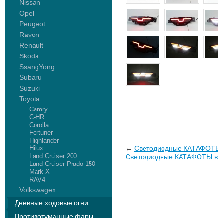
Nissan
Opel
Peugeot
Ravon
Renault
Skoda
SsangYong
Subaru
Suzuki
Toyota
Camry
C-HR
Corolla
Fortuner
Highlander
Hilux
←
Светодиодные КАТАФОТЫ в
Land Cruiser 200
Светодиодные КАТАФОТЫ в з
Land Cruiser Prado 150
Mark X
RAV4
Volkswagen
Дневные ходовые огни
Противотуманные фары