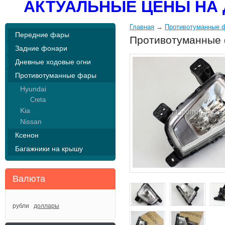
АКТУАЛЬНЫЕ ЦЕНЫ НА 
Главная
→
Противотуманные 
Передние фары
Противотуманные 
Задние фонари
Дневные ходовые огни
Противотуманные фары
Hyundai
Creta
Kia
Nissan
Ксенон
Багажники на крышу
Валюта
рубли
доллары