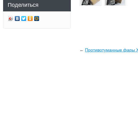
Поделиться
←
Противотуманные фары Х