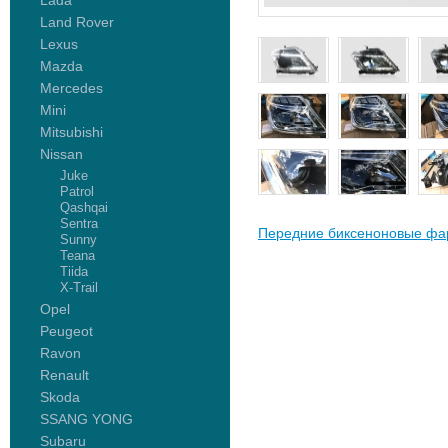
Lada
Land Rover
Lexus
Mazda
Mercedes
Mini
Mitsubishi
Nissan
Juke
Patrol
Qashqai
Sentra
Передние биксеноновые фар
Sunny
Teana
Tiida
X-Trail
Opel
Peugeot
Ravon
Renault
Skoda
SSANG YONG
Subaru