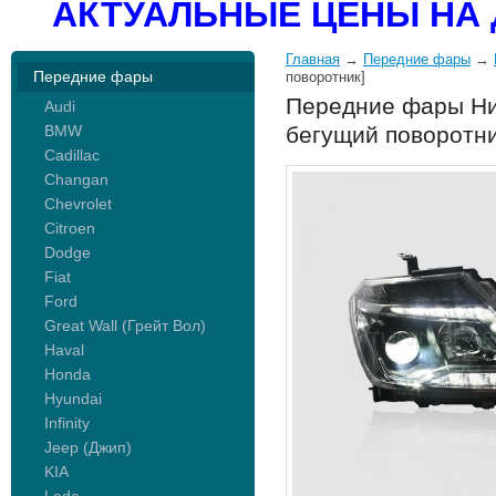
АКТУАЛЬНЫЕ ЦЕНЫ НА 
Главная
→
Передние фары
→
Передние фары
поворотник]
Передние фары Нис
Audi
BMW
бегущий поворотни
Cadillac
Changan
Chevrolet
Citroen
Dodge
Fiat
Ford
Great Wall (Грейт Вол)
Haval
Honda
Hyundai
Infinity
Jeep (Джип)
KIA