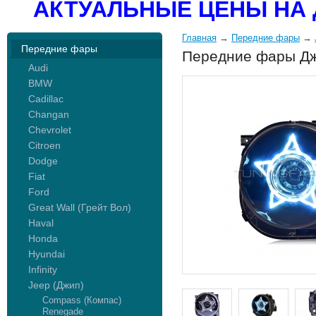
АКТУАЛЬНЫЕ ЦЕНЫ НА 
Главная
→
Передние фары
→
Передние фары
Передние фары Дж
Audi
BMW
Cadillac
Changan
Chevrolet
Citroen
Dodge
Fiat
Ford
Great Wall (Грейт Вол)
Haval
Honda
Hyundai
Infinity
Jeep (Джип)
Compass (Компас)
Renegade