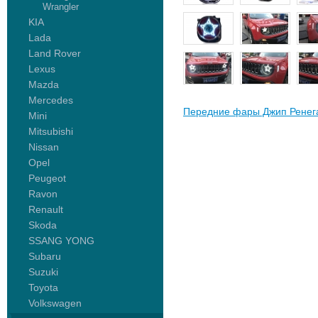
Wrangler
KIA
Lada
Land Rover
Lexus
Mazda
Mercedes
Передние фары Джип Ренега
Mini
Mitsubishi
Nissan
Opel
Peugeot
Ravon
Renault
Skoda
SSANG YONG
Subaru
Suzuki
Toyota
Volkswagen