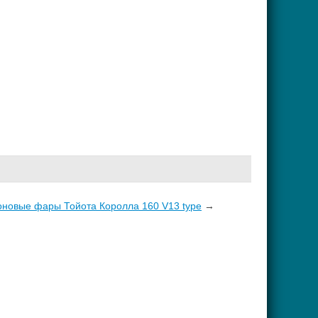
новые фары Тойота Королла 160 V13 type
→