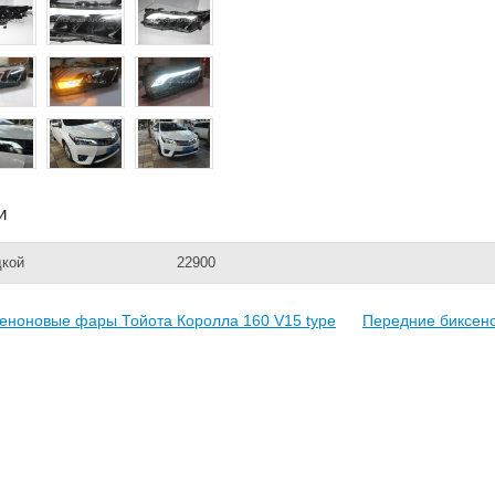
и
дкой
22900
еноновые фары Тойота Королла 160 V15 type
Передние биксено