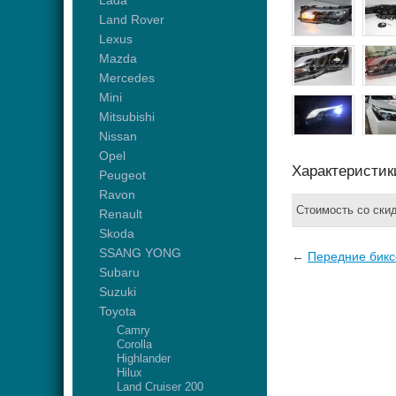
Lada
Land Rover
Lexus
Mazda
Mercedes
Mini
Mitsubishi
Nissan
Opel
Характеристик
Peugeot
Ravon
Стоимость со ски
Renault
Skoda
SSANG YONG
←
Передние бикс
Subaru
Suzuki
Toyota
Camry
Corolla
Highlander
Hilux
Land Cruiser 200