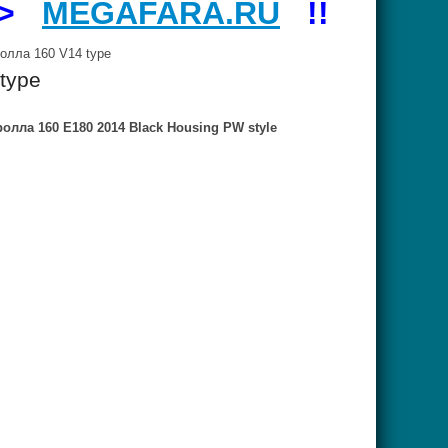
=>
MEGAFARA.RU
!!
лла 160 V14 type
type
олла 160 Е180 2014 Black Housing PW style