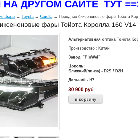
 НА ДРУГОМ САЙТЕ ТУТ =
ие фары
→
Toyota
→
Corolla
→ Передние биксеноновые фары Тойота Коро
иксеноновые фары Тойота Королла 160 V14 
Альтернативная оптика Тойота Кор
Производство :
Китай
Завод: "PinWei"
Цоколь:
Ближний(линза) - D2S / D2H
Дальний - Н7
30 900
руб