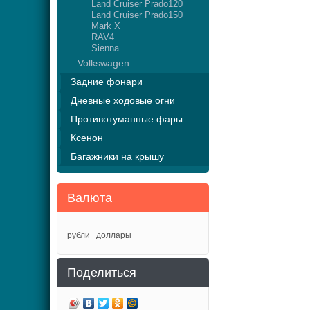
Land Cruiser Prado120
Land Cruiser Prado150
Mark X
RAV4
Sienna
Volkswagen
Задние фонари
Дневные ходовые огни
Противотуманные фары
Ксенон
Багажники на крышу
Валюта
рубли
доллары
Поделиться