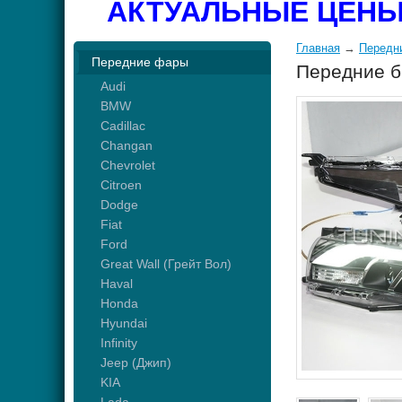
АКТУАЛЬНЫЕ ЦЕНЫ
Главная
→
Передн
Передние фары
Передние б
Audi
BMW
Cadillac
Changan
Chevrolet
Citroen
Dodge
Fiat
Ford
Great Wall (Грейт Вол)
Haval
Honda
Hyundai
Infinity
Jeep (Джип)
KIA