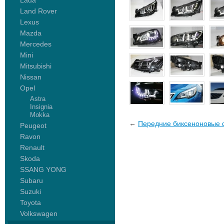
Lada
Land Rover
Lexus
Mazda
Mercedes
Mini
Mitsubishi
Nissan
Opel
Astra
Insignia
Mokka
←
Передние биксеноновые ф
Peugeot
Ravon
Renault
Skoda
SSANG YONG
Subaru
Suzuki
Toyota
Volkswagen