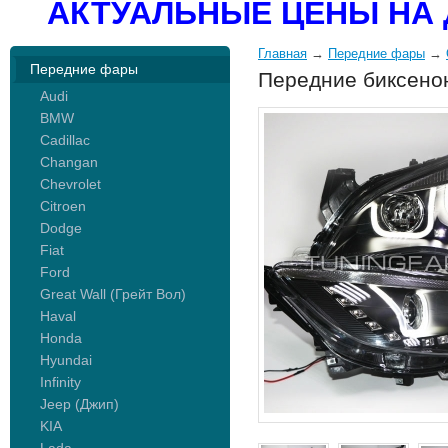
АКТУАЛЬНЫЕ ЦЕНЫ НА 
Главная
→
Передние фары
→
Передние фары
Передние биксено
Audi
BMW
Cadillac
Changan
Chevrolet
Citroen
Dodge
Fiat
Ford
Great Wall (Грейт Вол)
Haval
Honda
Hyundai
Infinity
Jeep (Джип)
KIA