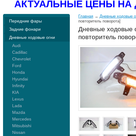
АКТУАЛЬНЫЕ ЦЕНЫ НА 
Главная
→
Дневные ходовые о
Передние фары
повторитель поворота]
Дневные ходовые о
Задние фонари
повторитель повор
Дневные ходовые огни
Audi
Cadillac
Chevrolet
Ford
Honda
Hyundai
Infinity
KIA
Lexus
Lada
Mazda
Mercedes
Mitsubishi
Nissan