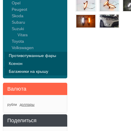
Opel
Peugeot
Skoda
Subaru
Suzuki
Vitara
Toyota
Volkswagen
Противотуманные фары
Ксенон
Багажники на крышу
Валюта
рубли
доллары
Поделиться