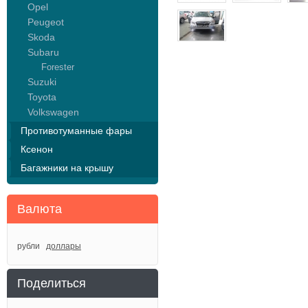
Opel
Peugeot
Skoda
Subaru
Forester
Suzuki
Toyota
Volkswagen
Противотуманные фары
Ксенон
Багажники на крышу
Валюта
рубли
доллары
Поделиться