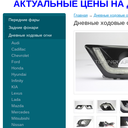
АКТУАЛЬНЫЕ ЦЕНЫ НА 
Главная
→
Дневные ходовые о
Передние фары
Дневные ходовые 
Задние фонари
Дневные ходовые огни
Audi
Cadillac
Chevrolet
Ford
Honda
Hyundai
Infinity
KIA
Lexus
Lada
Mazda
Mercedes
Mitsubishi
Nissan