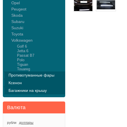
Opel
Peugeot
Skoda
Subaru
Suzuki
Toyota
Volkswagen
Golf 6
Jetta 6
Passat B7
Polo
Tiguan
Touareg
Противотуманные фары
Ксенон
Багажники на крышу
Валюта
рубли
доллары