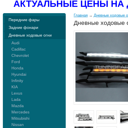
АКТУАЛЬНЫЕ ЦЕНЫ НА 
Главная
→
Дневные ходовые о
Передние фары
Дневные ходовые о
Задние фонари
Дневные ходовые огни
Audi
Cadillac
Chevrolet
Ford
Honda
Hyundai
Infinity
KIA
Lexus
Lada
Mazda
Mercedes
Mitsubishi
Nissan