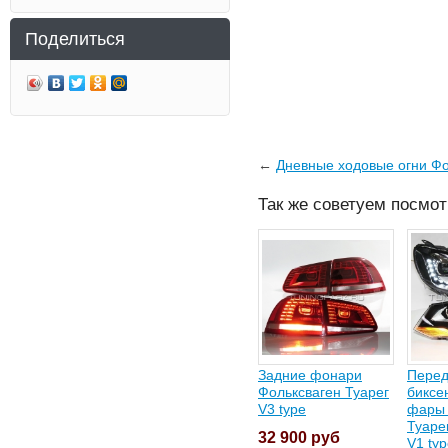
Поделиться
←
Дневные ходовые огни Фо
Так же советуем посмот
Задние фонари
Пере
Фольксваген Туарег
биксе
V3 type
фары 
Туаре
32 900
руб
V1 ty