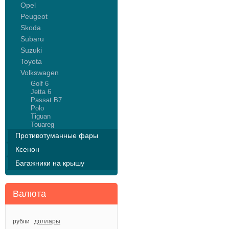
Opel
Peugeot
Skoda
Subaru
Suzuki
Toyota
Volkswagen
Golf 6
Jetta 6
Passat B7
Polo
Tiguan
Touareg
Противотуманные фары
Ксенон
Багажники на крышу
Валюта
рубли
доллары