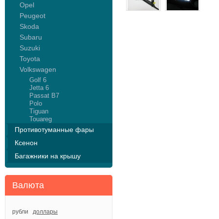
Opel
Peugeot
Skoda
Subaru
Suzuki
Toyota
Volkswagen
Golf 6
Jetta 6
Passat B7
Polo
Tiguan
Touareg
Противотуманные фары
Ксенон
Багажники на крышу
Валюта
рубли
доллары