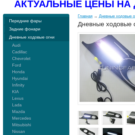
АКТУАЛЬНЫЕ ЦЕНЫ НА 
Главная
→
Дневные ходовые о
Передние фары
Дневные ходовые о
Задние фонари
Дневные ходовые огни
Audi
Cadillac
Chevrolet
Ford
Honda
Hyundai
Infinity
KIA
Lexus
Lada
Mazda
Mercedes
Mitsubishi
Nissan