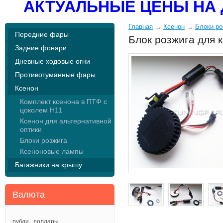
АКТУАЛЬНЫЕ ЦЕНЫ НА 
Главная
→
Ксенон
→
Блоки ро
Передние фары
Блок розжига для 
Задние фонари
Дневные ходовые огни
Противотуманные фары
Ксенон
Комплект ксенона в ПТФ с
цоколем Н11
Ксенон для альтернативной
оптики
Блоки розжига
Ксеноновые лампы
Багажники на крышу
Валюта
рубли
доллары