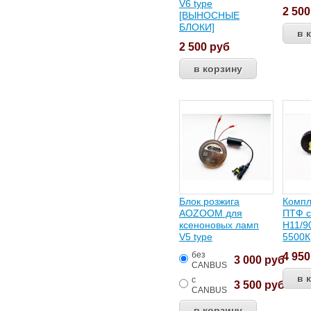
V6 type
2 50
[ВЫНОСНЫЕ
БЛОКИ]
2 500
руб
Блок розжига
Компл
AOZOOM для
ПТФ с
ксеноновых ламп
Н11/9
V5 type
5500К
без
4 95
3 000
руб
CANBUS
с
3 500
руб
CANBUS