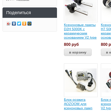
Поделиться
Ксеноновые лампы
Ксено
D2H 5000K с
H7 50
керамическим
керам
основанием V2 type
основ
800
руб
800
р
Блок розжига
Блок 
AOZOOM для
ксено
ксеноновых ламп
V2 ty