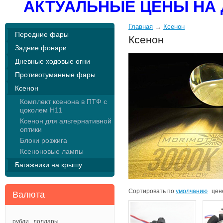
АКТУАЛЬНЫЕ ЦЕНЫ НА 
Главная
→
Ксенон
Передние фары
Ксенон
Задние фонари
Дневные ходовые огни
Противотуманные фары
Ксенон
Комплект ксенона в ПТФ с
цоколем Н11
Ксенон для альтернативной
оптики
Блоки розжига
Ксеноновые лампы
Багажники на крышу
Сортировать по
умолчанию
цен
Валюта
рубли
доллары