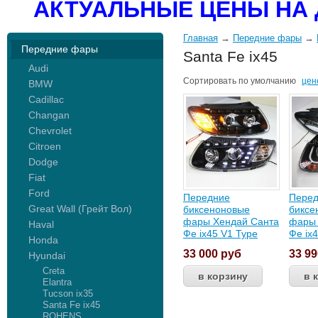
АКТУАЛЬНЫЕ ЦЕНЫ НА 
Главная
→
Передние фары
→
Передние фары
Santa Fe ix45
Audi
Сортировать по
умолчанию
цен
BMW
Cadillac
Changan
Chevrolet
Citroen
Dodge
Fiat
Ford
Передние
Пере
Great Wall (Грейт Вол)
биксеноновые
биксе
фары Хендай Санта
фары 
Haval
Фе ix45 V1 Type
Фе ix4
Honda
33 000
руб
33 9
Hyundai
Creta
Elantra
Tucson ix35
Santa Fe ix45
ROHENS