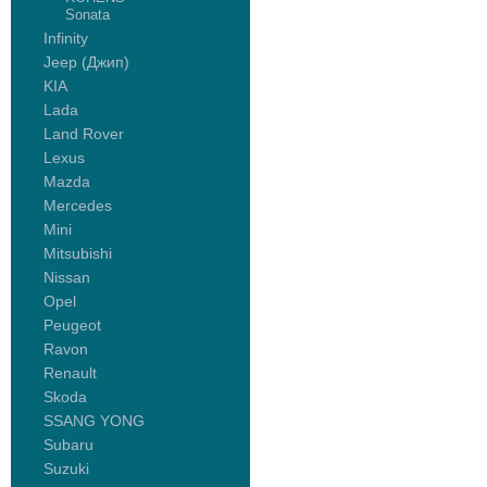
Sonata
Infinity
Jeep (Джип)
KIA
Lada
Land Rover
Lexus
Mazda
Mercedes
Mini
Mitsubishi
Nissan
Opel
Peugeot
Ravon
Renault
Skoda
SSANG YONG
Subaru
Suzuki