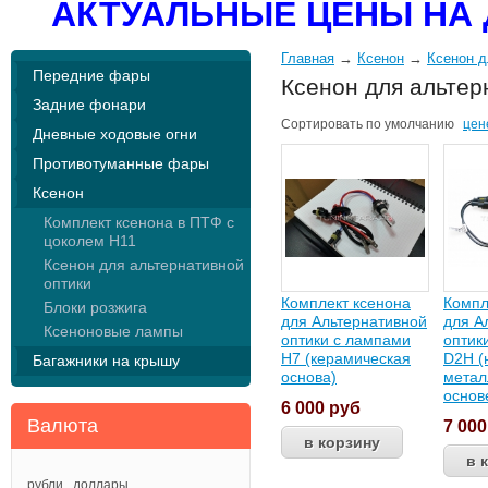
АКТУАЛЬНЫЕ ЦЕНЫ НА 
Главная
→
Ксенон
→
Ксенон д
Передние фары
Ксенон для альтер
Задние фонари
Сортировать по
умолчанию
цен
Дневные ходовые огни
Противотуманные фары
Ксенон
Комплект ксенона в ПТФ с
цоколем Н11
Ксенон для альтернативной
оптики
Комплект ксенона
Компл
Блоки розжига
для Альтернативной
для А
Ксеноновые лампы
оптики с лампами
оптик
Н7 (керамическая
D2H (
Багажники на крышу
основа)
метал
основ
6 000
руб
Валюта
7 00
рубли
доллары