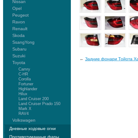
Nissan
Opel
Peugeot
Ravon
Renault
Skoda
SsangYong
Subaru
Suzuki
←
Задние фонари Тойота Ха
Toyota
Camry
C-HR
Corolla
Fortuner
Highlander
Hilux
Land Cruiser 200
Land Cruiser Prado 150
Mark X
RAV4
Volkswagen
Дневные ходовые огни
Противотуманные фары