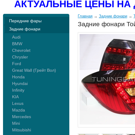
АКТУАЛЬНЫЕ ЦЕНЫ НА 
Главная
→
Задние фонари
→
Передние фары
Задние фонари Той
Задние фонари
Audi
BMW
Chevrolet
Chrysler
Ford
Great Wall (Грейт Вол)
Honda
Hyundai
Infinity
KIA
Lexus
Mazda
Mercedes
Mini
Mitsubishi