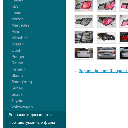
Infinity
KIA
Lexus
Mazda
Mercedes
Mini
Mitsubishi
Nissan
Opel
Peugeot
Ravon
Renault
←
Задние фонари Шевроле К
Skoda
SsangYong
Subaru
Suzuki
Toyota
Volkswagen
Дневные ходовые огни
Противотуманные фары