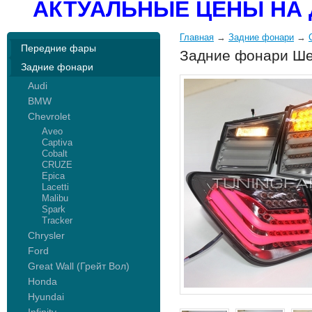
АКТУАЛЬНЫЕ ЦЕНЫ НА 
Главная
→
Задние фонари
→
Передние фары
Задние фонари Ше
Задние фонари
Audi
BMW
Chevrolet
Aveo
Captiva
Cobalt
CRUZE
Epica
Lacetti
Malibu
Spark
Tracker
Chrysler
Ford
Great Wall (Грейт Вол)
Honda
Hyundai