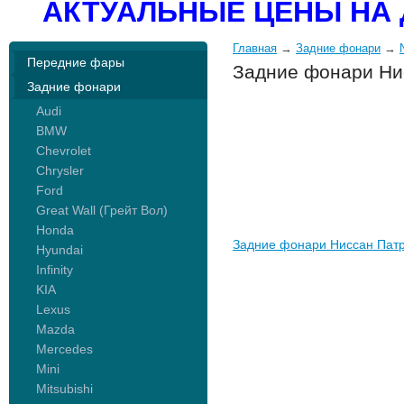
АКТУАЛЬНЫЕ ЦЕНЫ НА 
Главная
→
Задние фонари
→
Передние фары
Задние фонари Ни
Задние фонари
Audi
BMW
Chevrolet
Chrysler
Ford
Great Wall (Грейт Вол)
Honda
Задние фонари Ниссан Патр
Hyundai
Infinity
KIA
Lexus
Mazda
Mercedes
Mini
Mitsubishi