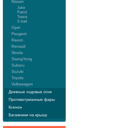
Nissan
Juke
Patrol
Teana
X-trail
Opel
Peugeot
Ravon
Renault
Skoda
SsangYong
Subaru
Suzuki
Toyota
Volkswagen
Дневные ходовые огни
Противотуманные фары
Ксенон
Багажники на крышу