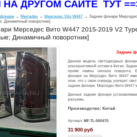
 НА ДРУГОМ САЙТЕ ТУТ =
 фонари
→
Mercedes
→
Мерседес Vito W447
→ Задние фонари Мерседес 
; Динамичный поворотник]
ари Мерседес Вито W447 2015-2019 V2 Type
ые; Динамичный поворотник]
Задние ф
Данная модель светодиодных фонаре
альтернативной оптики в Китае. Задн
проме лампы сигнала поворота. 
фонари на
Мерседес Вито W447
имею
огни, что с свою очередь улучшит све
з
адние фонари
Мерседес Вито W447
Данные
з
адние фонари
устанавливаю
разъемы.
Производство: Китай
Артикул:
MF-TL-000470
31 900
руб