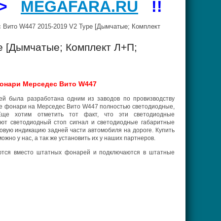
=>
MEGAFARA.RU
!!
Вито W447 2015-2019 V2 Type [Дымчатые; Комплект
 [Дымчатые; Комплект Л+П;
онари Мерседес Вито W447
й была разработана одним из заводов по провизводству
ие фонари на
Мерседес Вито W447
полностью светодиодные,
Еще хотим отметить тот факт, что эти светодиодные
т светодиодный стоп сигнал и светодиодные габаритные
товую индикацию задней части автомобиля на дороге. Купить
можно у нас, а так же установить их у наших партнеров.
тся вместо штатных фонарей и подключаются в штатные