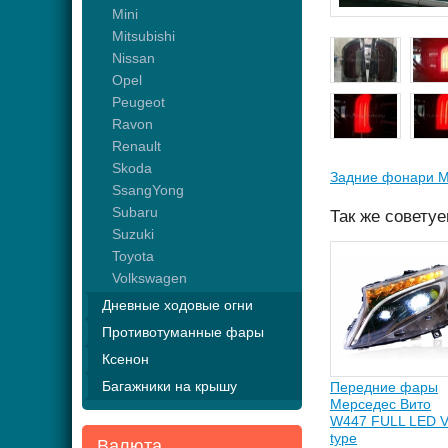
Mini
Mitsubishi
Nissan
Opel
Peugeot
Ravon
Renault
Skoda
Задние фонари М
SsangYong
Subaru
Так же совету
Suzuki
Toyota
Volkswagen
Дневные ходовые огни
Противотуманные фары
Ксенон
Багажники на крышу
Передние фары
Мерседес Вито
W447 FULL LED 
type
Валюта