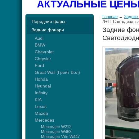
АКТУАЛЬНЫЕ ЦЕНЫ
Главная
→
Задние
Передние фары
Л+П; Светодиодные
Задние фон
Задние фонари
Светодиодн
Audi
BMW
Chevrolet
Chrysler
Ford
Great Wall (Грейт Вол)
Honda
Hyundai
Infinity
KIA
Lexus
Mazda
Mercedes
Мерседес W212
Мерседес W463
Мерседес Vito W447