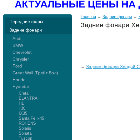
АКТУАЛЬНЫЕ ЦЕНЫ НА 
Главная
→
Задние фонари
→
Передние фары
Задние фонари Хен
Задние фонари
Audi
BMW
Chevrolet
Chrysler
Ford
←
Задние фонари Хендай Са
Great Wall (Грейт Вол)
Honda
Hyundai
Creta
ELANTRA
H1
i 30
IX35
Santa Fe ix45
ROHENS
Solaris
Sonata
Tuscon