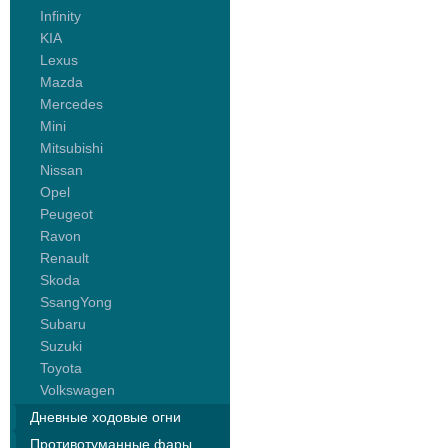
Infinity
KIA
Lexus
Mazda
Mercedes
Mini
Mitsubishi
Nissan
Opel
Peugeot
Ravon
Renault
Skoda
SsangYong
Subaru
Suzuki
Toyota
Volkswagen
Дневные ходовые огни
Противотуманные фары