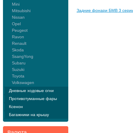
Mini
Задние фонари БМВ 3 серии
Mitsubishi
Nissan
Opel
Peugeot
Ravon
Renault
Skoda
SsangYong
Subaru
Suzuki
Toyota
Volkswagen
Дневные ходовые огни
Противотуманные фары
Ксенон
Багажники на крышу
Валюта