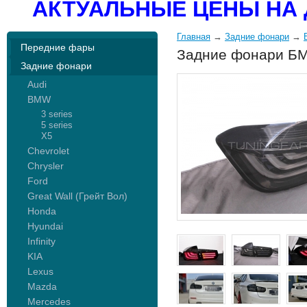
АКТУАЛЬНЫЕ ЦЕНЫ НА 
Главная
→
Задние фонари
→
Передние фары
Задние фонари БМ
Задние фонари
Audi
BMW
3 series
5 series
X5
Chevrolet
Chrysler
Ford
Great Wall (Грейт Вол)
Honda
Hyundai
Infinity
KIA
Lexus
Mazda
Mercedes