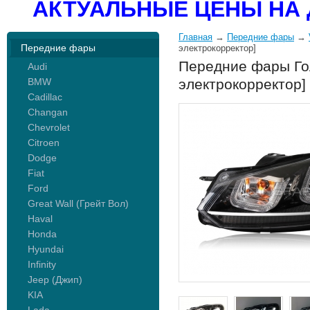
АКТУАЛЬНЫЕ ЦЕНЫ НА 
Главная
→
Передние фары
→
Передние фары
электрокорректор]
Передние фары Гол
Audi
BMW
электрокорректор]
Cadillac
Changan
Chevrolet
Citroen
Dodge
Fiat
Ford
Great Wall (Грейт Вол)
Haval
Honda
Hyundai
Infinity
Jeep (Джип)
KIA