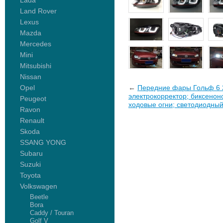
Lada
Land Rover
Lexus
Mazda
Mercedes
Mini
Mitsubishi
Nissan
Opel
←
Передние фары Гольф 6 2
электрокорректор; биксенон
Peugeot
ходовые огни; светодиодный
Ravon
Renault
Skoda
SSANG YONG
Subaru
Suzuki
Toyota
Volkswagen
Beetle
Bora
Caddy / Touran
Golf V