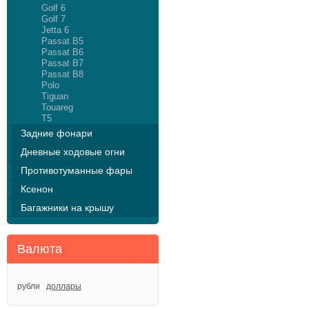
Golf 6
Golf 7
Jetta 6
Passat B5
Passat B6
Passat B7
Passat B8
Polo
Tiguan
Touareg
T5
Задние фонари
Дневные ходовые огни
Противотуманные фары
Ксенон
Багажники на крышу
Валюта
рубли
доллары