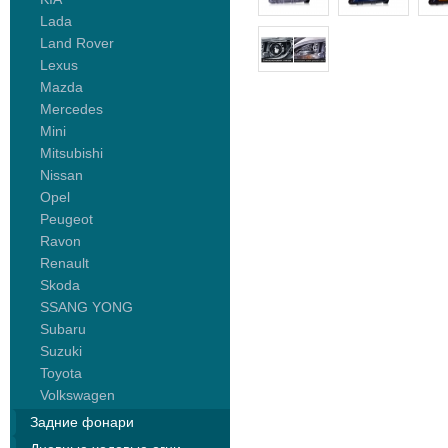
Lada
Land Rover
Lexus
Mazda
Mercedes
Mini
Mitsubishi
Nissan
Opel
Peugeot
Ravon
Renault
Skoda
SSANG YONG
Subaru
Suzuki
Toyota
Volkswagen
Задние фонари