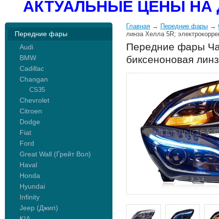
АКТУАЛЬНЫЕ ЦЕНЫ НА 
Главная
→
Передние фары
→
Передние фары
линза Хелла 5R; электрокорре
Передние фары Чан
Audi
BMW
биксеноновая линз
Cadillac
Changan
CS35
Chevrolet
Citroen
Dodge
Fiat
Ford
Great Wall (Грейт Вол)
Haval
Honda
Hyundai
Infinity
Jeep (Джип)
KIA