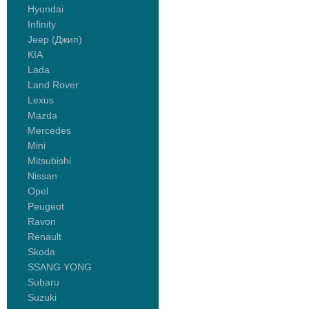
Hyundai
Infinity
Jeep (Джип)
KIA
Lada
Land Rover
Lexus
Mazda
Mercedes
Mini
Mitsubishi
Nissan
Opel
Peugeot
Ravon
Renault
Skoda
SSANG YONG
Subaru
Suzuki