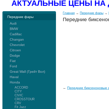
АКТУАЛЬНЫЕ ЦЕНЫ НА 
Главная
→
Передние фары
→
Передние фары
Передние биксено
Audi
BMW
Cadillac
Changan
Chevrolet
Citroen
Dodge
Fiat
Ford
Great Wall (Грейт Вол)
Haval
Honda
ACCORD
←
Передние биксеноновые 
CITY
CIVIC
CROSSTOUR
CRV
Fit Jazz