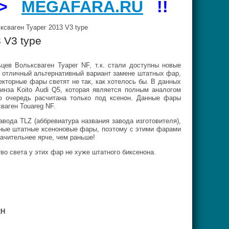
=>
MEGAFARA.RU
!!
ваген Туарег 2013 V3 type
 V3 type
 Вольксваген Туарег NF, т.к. стали доступны новые
 отличный альтернативный вариант замене штатных фар,
кторные фары светят не так, как хотелось бы. В данных
инза Koito Audi Q5, которая является полным аналогом
ю очередь расчитана только под ксенон. Данные фары
сваген
Touareg NF
.
ода TLZ (аббревиатура названия завода изготовителя),
ьные штатные ксеноновые фары, поэтому с этими фарами
ачительнее ярче, чем раньше!
о света у этих фар не хуже штатного биксенона.
2H