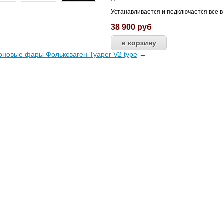
Устанавливается и подключается все 
38 900
руб
оновые фары Фольксваген Туарег V2 type
→