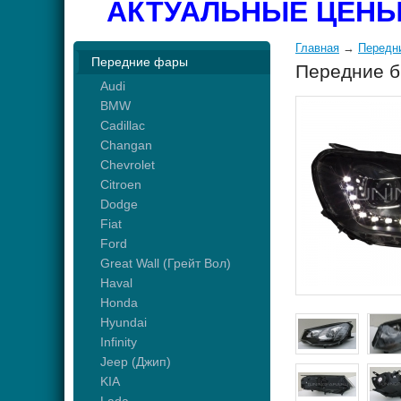
АКТУАЛЬНЫЕ ЦЕНЫ
Главная
→
Передн
Передние фары
Передние б
Audi
BMW
Cadillac
Changan
Chevrolet
Citroen
Dodge
Fiat
Ford
Great Wall (Грейт Вол)
Haval
Honda
Hyundai
Infinity
Jeep (Джип)
KIA