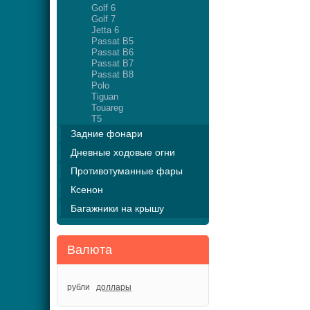
Golf 6
Golf 7
Jetta 6
Passat B5
Passat B6
Passat B7
Passat B8
Polo
Tiguan
Touareg
T5
Задние фонари
Дневные ходовые огни
Противотуманные фары
Ксенон
Багажники на крышу
Валюта
рубли
доллары