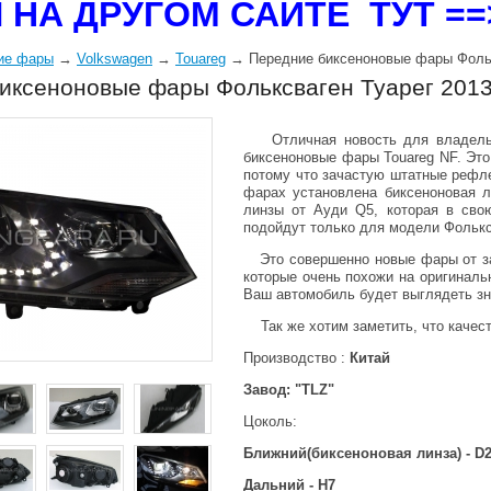
 НА ДРУГОМ САЙТЕ ТУТ =
ие фары
→
Volkswagen
→
Touareg
→ Передние биксеноновые фары Фолькс
иксеноновые фары Фольксваген Туарег 2013
Отличная новость для владельцев
биксеноновые фары Touareg NF. Это
потому что зачастую штатные рефле
фарах установлена биксеноновая л
линзы от Ауди Q5, которая в сво
подойдут только для модели Фольк
Это совершенно новые фары от зав
которые очень похожи на оригинал
Ваш автомобиль будет выглядеть зн
Так же хотим заметить, что качеств
Производство :
Китай
Завод: "TLZ"
Цоколь:
Ближний(биксеноновая линза) - D
Дальний - H7