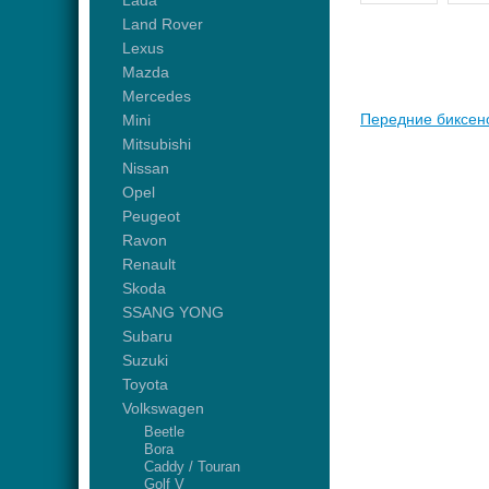
Lada
Land Rover
Lexus
Mazda
Mercedes
Передние биксен
Mini
Mitsubishi
Nissan
Opel
Peugeot
Ravon
Renault
Skoda
SSANG YONG
Subaru
Suzuki
Toyota
Volkswagen
Beetle
Bora
Caddy / Touran
Golf V