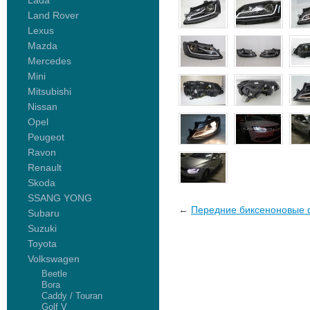
Lada
Land Rover
Lexus
Mazda
Mercedes
Mini
Mitsubishi
Nissan
Opel
Peugeot
Ravon
Renault
Skoda
SSANG YONG
←
Передние биксеноновые ф
Subaru
Suzuki
Toyota
Volkswagen
Beetle
Bora
Caddy / Touran
Golf V