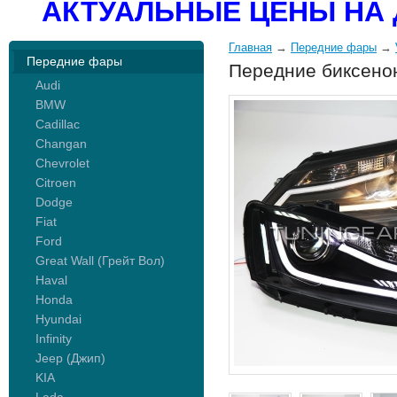
АКТУАЛЬНЫЕ ЦЕНЫ НА 
Главная
→
Передние фары
→
Передние фары
Передние биксено
Audi
BMW
Cadillac
Changan
Chevrolet
Citroen
Dodge
Fiat
Ford
Great Wall (Грейт Вол)
Haval
Honda
Hyundai
Infinity
Jeep (Джип)
KIA