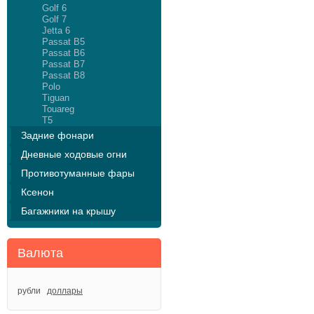
Golf 6
Golf 7
Jetta 6
Passat B5
Passat B6
Passat B7
Passat B8
Polo
Tiguan
Touareg
T5
Задние фонари
Дневные ходовые огни
Противотуманные фары
Ксенон
Багажники на крышу
Валюта
рубли
доллары