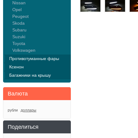
Nissan
Opel
Peugeot
Skoda
Subaru
Suzuki
Toyota
Volkswagen
Противотуманные фары
Ксенон
Багажники на крышу
Валюта
рубли
доллары
Поделиться