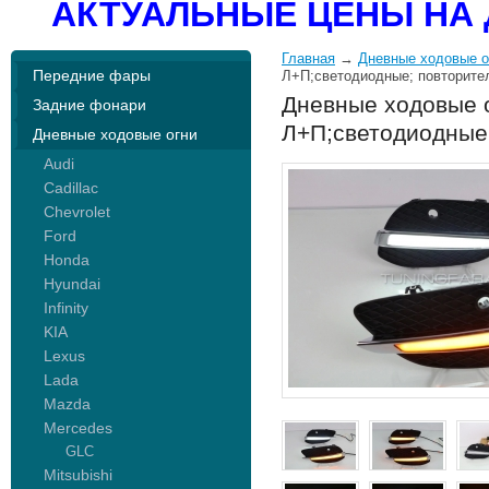
АКТУАЛЬНЫЕ ЦЕНЫ НА 
Главная
→
Дневные ходовые о
Передние фары
Л+П;светодиодные; повторител
Дневные ходовые о
Задние фонари
Л+П;светодиодные;
Дневные ходовые огни
Audi
Cadillac
Chevrolet
Ford
Honda
Hyundai
Infinity
KIA
Lexus
Lada
Mazda
Mercedes
GLC
Mitsubishi