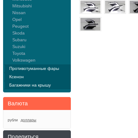
Mitsubishi
Nissan
Opel
Peugeot
Skoda
Subaru
Suzuki
Toyota
Volkswagen
Противотуманные фары
Ксенон
Багажники на крышу
Валюта
рубли
доллары
Поделиться