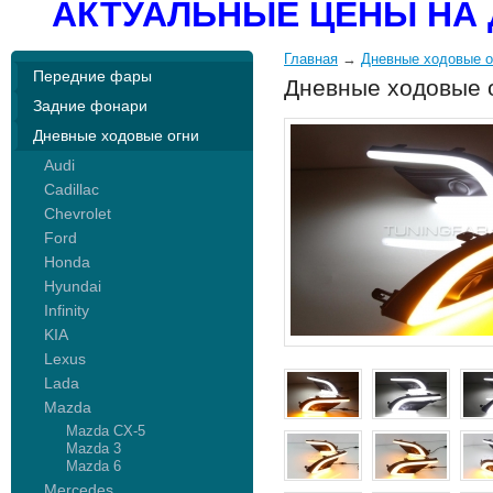
АКТУАЛЬНЫЕ ЦЕНЫ НА 
Главная
→
Дневные ходовые о
Передние фары
Дневные ходовые о
Задние фонари
Дневные ходовые огни
Audi
Cadillac
Chevrolet
Ford
Honda
Hyundai
Infinity
KIA
Lexus
Lada
Mazda
Mazda CX-5
Mazda 3
Mazda 6
Mercedes