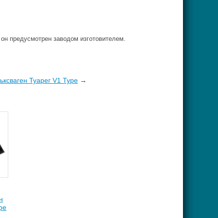
 он предусмотрен заводом изготовителем.
ксваген Туарег V1 Type
→
н
pe