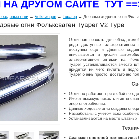
 НА ДРУГОМ САЙТЕ ТУТ =
е ходовые огни
→
Volkswagen
→
Touareg
→ Дневные ходовые огни Фольк
довые огни Фольксваген Туарег V2 Type
Отличная новость для обладателей
ряда доступных альтернативных 
доступны еще и Дневные ходовы
вписываются в дизайн автомоб
альтернативной оптикой на Фоль
Туарег устанавливаются вместо шта
придется ни чего пилить и подго
Туарег очень просто, достаточно по
Св
Отлично работают при любой погоде
Имеют высокую яркость и интенсивн
энергопотреблении.
Данные ходовые огни созданы спец
Разработаны с учетом всех особенн
Устанавливаются на место штатных 
Технич
Диапазон цветовой температуры: