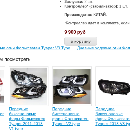
Заглушки:
2 шт.
Контроллер* (стабилизатор):
1 шт.
Производство: КИТАЙ.
*Контроллер идет в комплекте, если
9 900
руб
ые огни Фольксваген Туарег V3 Type
Дневные ходовые огни Фоль
ем посмотреть
Передние
Передние
Передние
ег
биксеноновые
биксеноновые
биксеноновые
фары Фольксваген
фары Фольксваген
фары Фольксваге
Туарег 2011-2013
Туарег V2 type
Туарег 2013 V3 ty
V1 type