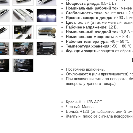
Мощность диода:
0,5~1 Вт
Номинальный рабочий ток:
менее 
Стабильность тока:
менее чем + 2 
Яркость каждого диода:
70-90 Люм
Цвет:
Белый (а так же желтый, если
Рабочее напряжение:
12 В.
Номинальный входной ток:
0,8 А ~
Номинальная мощность:
5 ~ 8 Вт.
Рабочая температура:
-40 ~ 50 °С
Температура хранения:
-50 ~ 80 °С
Функции защиты:
защита от обратн
Постоянно включены.
Отключаются (или приглушаются) пр
При включении сигнала поворота, бе
поворота у данного товара).
Красный: +12В АСС.
Черный: Масса.
Белый: +12В (от габаритов или ближн
Желтый: плюс от сигнала поворотник