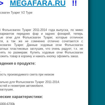
=>
MEGAFARA.RU
!!
сваген Туарег V2 Type
 Фольксваген Туарег 2011-2014 года выпуска, по мимо
вариантов передних фар и задних фонарей, теперь
е огни для Фольксваген Туарег, которые отличное
иля, а так же не сомненно отлично сочетаются с
ксваген Туарег. Данные ходовые огни Фольксваген
тных пластиковых заглушек, что очень радует, т.к. не
нять по размерам. Купить ходовые огни Фольксваген
ложить товар в корзину и нажать кнопку офомить заказ.
едения о продукте:
.
ость производимого света при низком
иально для Фольксваген Туарег
2011-2014
.
остей и геометрии автомобиля.
заглушек.
еские характеристики:
6000-6700k