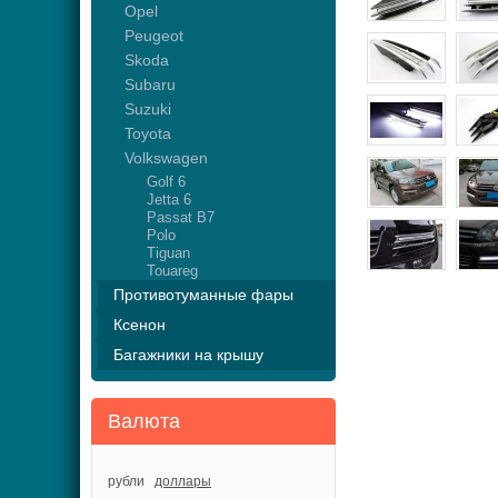
Opel
Peugeot
Skoda
Subaru
Suzuki
Toyota
Volkswagen
Golf 6
Jetta 6
Passat B7
Polo
Tiguan
Touareg
Противотуманные фары
Ксенон
Багажники на крышу
Валюта
рубли
доллары