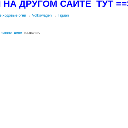
 НА ДРУГОМ САЙТЕ ТУТ =
е ходовые огни
→
Volkswagen
→
Tiguan
лчанию
цене
названию