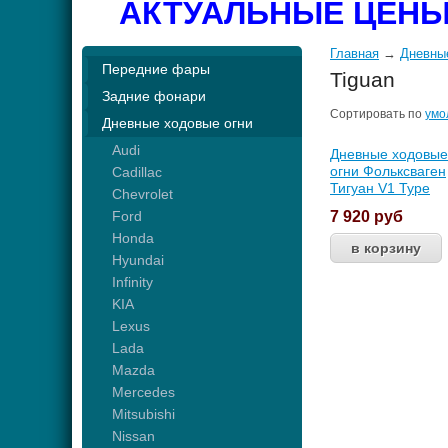
АКТУАЛЬНЫЕ ЦЕНЫ
Главная
→
Дневны
Передние фары
Tiguan
Задние фонари
Сортировать по
умо
Дневные ходовые огни
Audi
Дневные ходовые
огни Фольксваген
Cadillac
Тигуан V1 Type
Chevrolet
Ford
7 920
руб
Honda
Hyundai
Infinity
KIA
Lexus
Lada
Mazda
Mercedes
Mitsubishi
Nissan