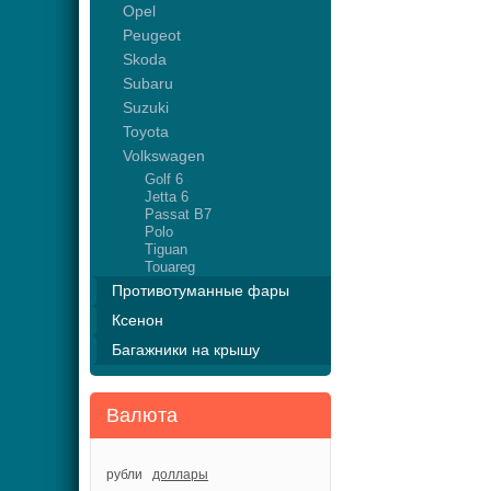
Opel
Peugeot
Skoda
Subaru
Suzuki
Toyota
Volkswagen
Golf 6
Jetta 6
Passat B7
Polo
Tiguan
Touareg
Противотуманные фары
Ксенон
Багажники на крышу
Валюта
рубли
доллары