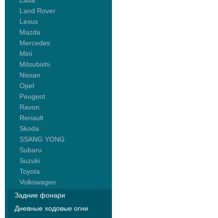
Lada
Land Rover
Lexus
Mazda
Mercedes
Mini
Mitsubishi
Nissan
Opel
Peugeot
Ravon
Renault
Skoda
SSANG YONG
Subaru
Suzuki
Toyota
Volkswagen
Задние фонари
Дневные ходовые огни