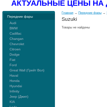
АКТУАЛЬНЫЕ ЦЕНЫ НА 
Главная
→
Передние фары
→
Передние фары
Suzuki
Audi
Товары не найдены
BMW
Cadillac
Changan
Chevrolet
Citroen
Dodge
Fiat
Ford
Great Wall (Грейт Вол)
Haval
Honda
Hyundai
Infinity
Jeep (Джип)
KIA