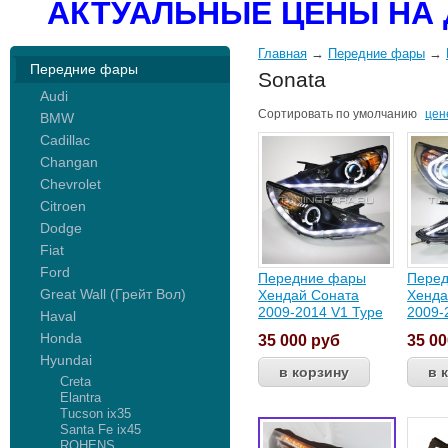
АКТУАЛЬНЫЕ ЦЕНЫ НА 
Главная
→
Передние фары
→
Передние фары
Sonata
Audi
Сортировать по
умолчанию
цен
BMW
Cadillac
Changan
Chevrolet
Citroen
Dodge
Fiat
Ford
Передние фары
Пере
Great Wall (Грейт Вол)
Хендай Соната
Хенда
2009-2014 V1 Type
2009-
Haval
Honda
35 000
руб
35 0
Hyundai
Creta
Elantra
Tucson ix35
Santa Fe ix45
ROHENS