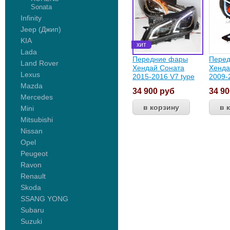
Sonata
Infinity
Jeep (Джип)
KIA
Lada
Передние фары
Пере
Land Rover
Хендай Соната
Хенда
Lexus
2015-2016 V7 type
2009-
Mazda
34 900
руб
34 9
Mercedes
Mini
Mitsubishi
Nissan
Opel
Peugeot
Ravon
Renault
Skoda
SSANG YONG
Subaru
Suzuki