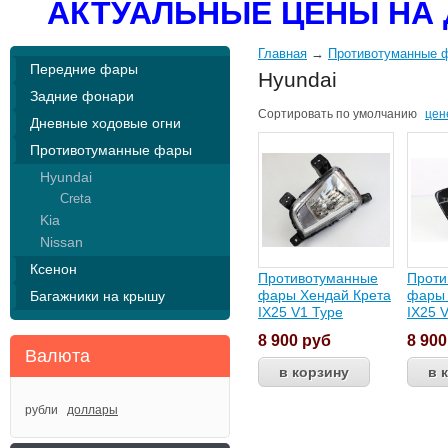
АКТУАЛЬНЫЕ ЦЕНЫ НА 
Главная
→
Противотуманные 
Передние фары
Hyundai
Задние фонари
Сортировать по
умолчанию
цен
Дневные ходовые огни
Противотуманные фары
Hyundai
Creta
Kia
Nissan
Ксенон
Противотуманные
Проти
фары Хендай Крета
фары 
Багажники на крышу
IX25 V1 Type
IX25 
8 900
руб
8 90
Валюта
рубли
доллары