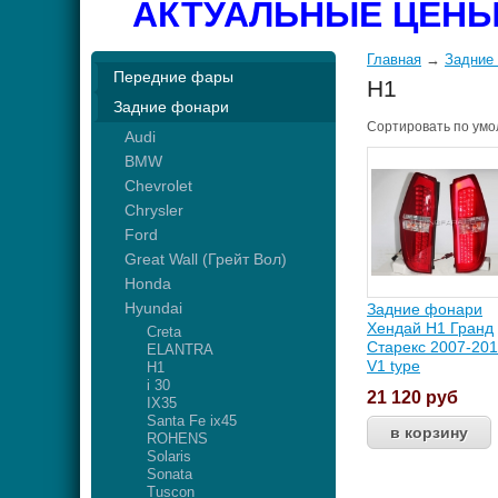
АКТУАЛЬНЫЕ ЦЕНЫ
Главная
→
Задние
Передние фары
H1
Задние фонари
Сортировать по
умо
Audi
BMW
Chevrolet
Chrysler
Ford
Great Wall (Грейт Вол)
Honda
Hyundai
Задние фонари
Хендай Н1 Гранд
Creta
Старекс 2007-20
ELANTRA
V1 type
H1
i 30
21 120
руб
IX35
Santa Fe ix45
ROHENS
Solaris
Sonata
Tuscon