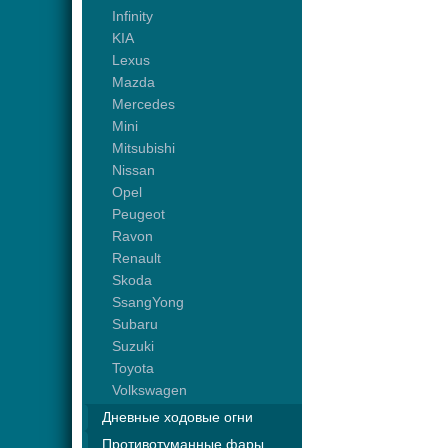
Infinity
KIA
Lexus
Mazda
Mercedes
Mini
Mitsubishi
Nissan
Opel
Peugeot
Ravon
Renault
Skoda
SsangYong
Subaru
Suzuki
Toyota
Volkswagen
Дневные ходовые огни
Противотуманные фары