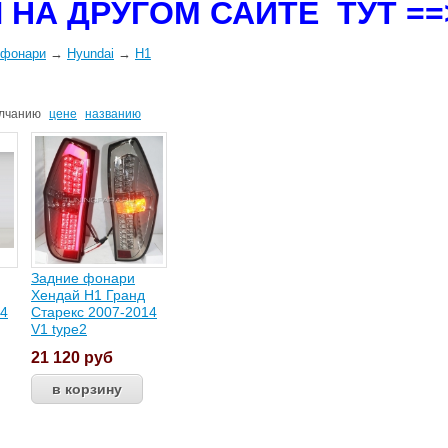
 НА ДРУГОМ САЙТЕ ТУТ =
 фонари
→
Hyundai
→
H1
лчанию
цене
названию
Задние фонари
Хендай Н1 Гранд
14
Старекс 2007-2014
V1 type2
21 120
руб