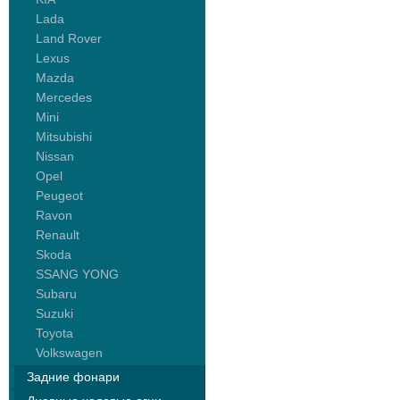
Lada
Land Rover
Lexus
Mazda
Mercedes
Mini
Mitsubishi
Nissan
Opel
Peugeot
Ravon
Renault
Skoda
SSANG YONG
Subaru
Suzuki
Toyota
Volkswagen
Задние фонари