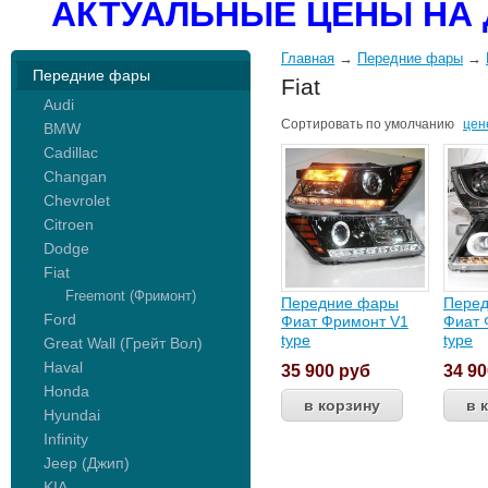
АКТУАЛЬНЫЕ ЦЕНЫ НА 
Главная
→
Передние фары
→
Передние фары
Fiat
Audi
Сортировать по
умолчанию
цен
BMW
Cadillac
Changan
Chevrolet
Citroen
Dodge
Fiat
Freemont (Фримонт)
Передние фары
Пере
Ford
Фиат Фримонт V1
Фиат 
type
type
Great Wall (Грейт Вол)
Haval
35 900
руб
34 9
Honda
Hyundai
Infinity
Jeep (Джип)
KIA