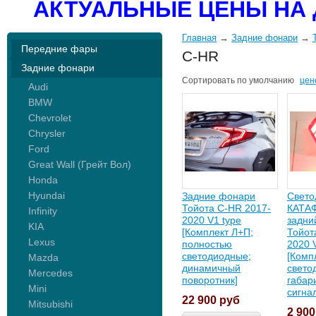
АКТУАЛЬНЫЕ ЦЕНЫ НА 
Главная
→
Задние фонари
→
Передние фары
C-HR
Задние фонари
Сортировать по
умолчанию
цен
Audi
BMW
Chevrolet
Chrysler
Ford
Great Wall (Грейт Вол)
Honda
Hyundai
Задние фонари
Свето
Тойота C-HR 2017-
КАТА
Infinity
2020 V1 type
задни
KIA
[Комплект Л+П;
Тойот
Lexus
полностью
2020 
светодиодные;
[Комп
Mazda
динамичный
свето
Mercedes
поворотник]
габар
Mini
сигна
22 900
руб
Mitsubishi
2 90