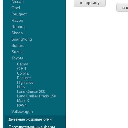
Nissan
Opel
Peugeot
Ravon
Renault
Skoda
SsangYong
Subaru
Suzuki
Toyota
Camry
C-HR
Corolla
Fortuner
Highlander
Hilux
Land Cruiser 200
Land Cruiser Prado 150
Mark X
RAV4
Volkswagen
Дневные ходовые огни
Противотуманные фары